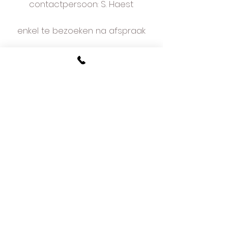
contactpersoon: S. Haest
enkel te bezoeken na afspraak
arsababy@gmail.com
vaste lijn:
033661751
mobiel: 0477480356
bezoekadres
Kapelaan Staslaan 9
2160 Wommelgem
plan je afspraak online
voorwaarden
w
e love what we do