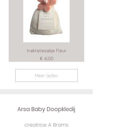
traktatiezakje Fleur
Prijs
€ 4,00
Meer laden
Arsa Baby Doopkledij
creatrice: A. Brams