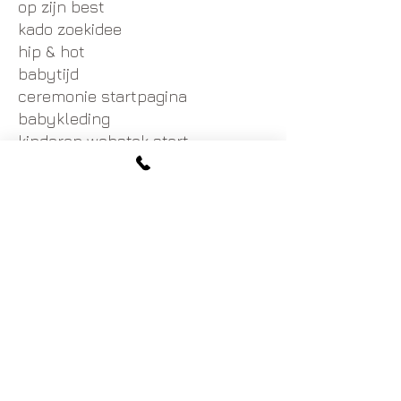
op zijn best
kado zoekidee
hip & hot
babytijd
ceremonie startpagina
babykleding
kinderen webstek start
brabbels
to do plein