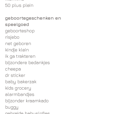
50 plus plein
geboortegeschenken en
speelgoed
geboorteshop
risjebo
net geboren
kindje klein
ik ga trakteren
bijzondere bedankjes
cheepa
dr sticker
baby bakerzak
kids grocery
alarmbandjes
bijzonder kraamkado
buggy
gebreide babyslofjes