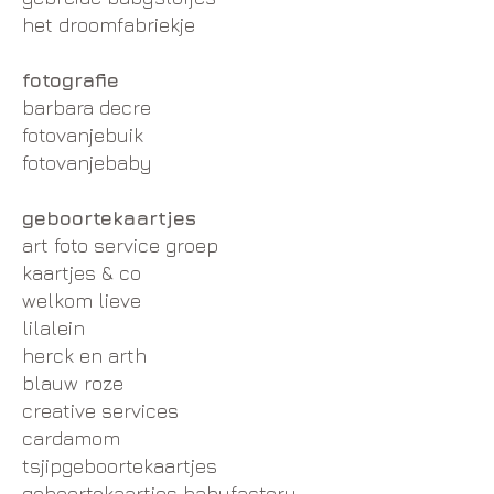
het droomfabriekje
fotografie
barbara decre
fotovanjebuik
fotovanjebaby
geboortekaartjes
art foto service groep
kaartjes & co
welkom lieve
lilalein
herck en arth
blauw roze
creative services
cardamom
tsjipgeboortekaartjes
geboortekaartjes babyfactory