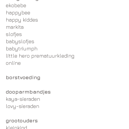
ekobebe
happybee
happy kiddes
markita
slofjes
babyslofjes
babytriumph
little hero prematuurkleding
online
borstvoeding
​dooparmbandjes​
kaya-sieraden
​lovy-sieraden​
grootouders
kleinkind