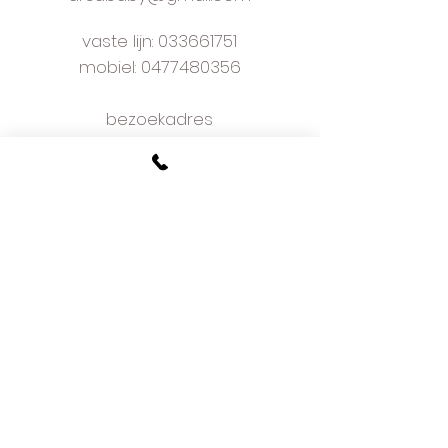
vaste lijn:
033661751
mobiel: 0477480356
bezoekadres
Kapelaan Staslaan 9
2160 Wommelgem
plan je afspraak online
voorwaarden
w
e love what we do
and we do it well
meer dan 50 jaar ervaring
hoe bestellen