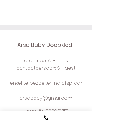
Arsa Baby Doopkledij
creatrice: A. Brams
contactpersoon: S. Haest
enkel te bezoeken na afspraak
arsababy@gmail.com
vaste lijn:
033661751
mobiel: 0477480356