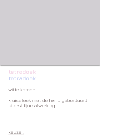
tetradoek
tetradoek
witte katoen
kruissteek met de hand geborduurd
uiterst fijne afwerking
keuze :