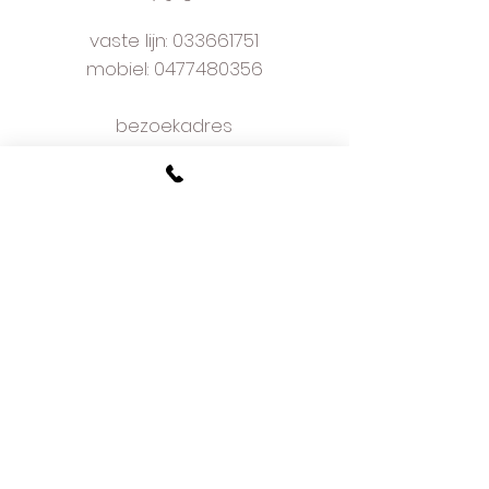
om de voornaam van uw kindje
te borduren
vaste lijn:
033661751
vragen we enkele dagen
mobiel: 0477480356
leveringstermijn
bezoekadres
Kapelaan Staslaan 9
2160 Wommelgem
plan je afspraak online
voorwaarden
w
e love what we do
and we do it well
meer dan 50 jaar ervaring
hoe bestellen