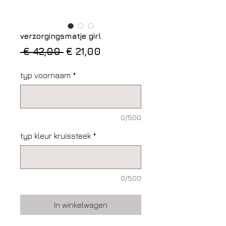
verzorgingsmatje girl
Normale
Verkoopprijs
 € 42,00 
€ 21,00
prijs
typ voornaam
*
0/500
typ kleur kruissteek
*
0/500
In winkelwagen