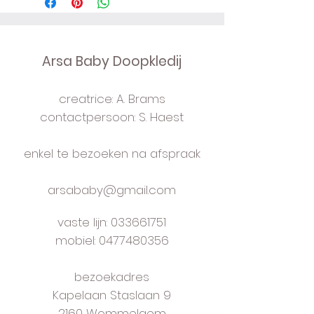
vestje: sluiting vooraan met
knoopjes
korte mouwtjes
Arsa Baby Doopkledij
lange pofbroek: elastiek in taille
en aanpasbare bretellen
creatrice: A. Brams
maat: 62
verzekerde verzending in gift -
contactpersoon: S. Haest
box
verzendingskosten: Be € 6 Nl €
enkel te bezoeken na afspraak
10
leveringstermijn: onmiddellijk
arsababy@gmail.com
handmade to order in own studio
near Antwerp
vaste lijn:
033661751
mobiel: 0477480356
bezoekadres
Kapelaan Staslaan 9
2160 Wommelgem