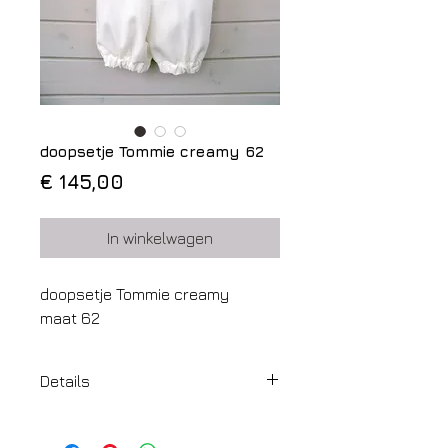
doopsetje Tommie creamy 62
Prijs
€ 145,00
In winkelwagen
doopsetje Tommie creamy
maat 62
Details
stof: effen linnen
kleur: creamy