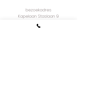
bezoekadres
Kapelaan Staslaan 9
2160 Wommelgem
plan je afspraak online
voorwaarden
w
e love what we do
and we do it well
meer dan 50 jaar ervaring
hoe bestellen
onze fotoreportage
in de media