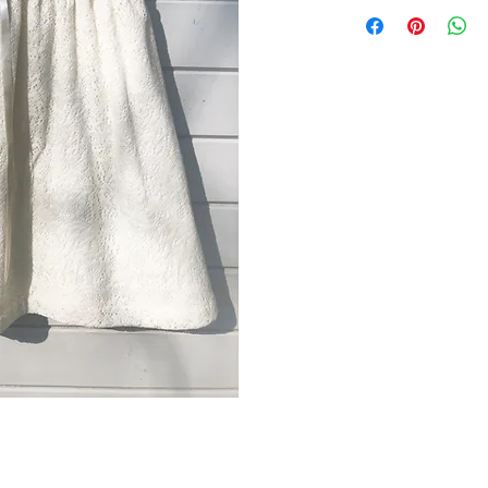
LAATSTE STUK
stof: katoenen ant
kleur: creamy
sluiting: achteraan
knoopjes
detail: bolletjesbo
korte mouwtjes
volledig gevoerd
maat: 74
verzendingskosten:
leveringstermijn: on
handmade in own s