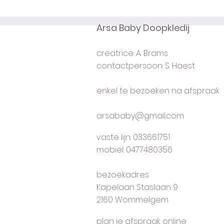
Arsa Baby Doopkledij
creatrice: A. Brams
contactpersoon: S. Haest
enkel te bezoeken na afspraak
arsababy@gmail.com
vaste lijn: 033661751
mobiel: 0477480356
bezoekadres
Kapelaan Staslaan 9
2160 Wommelgem
plan je afspraak online