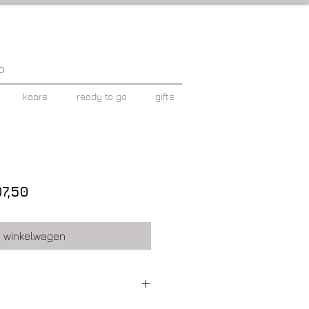
p
kaars
ready to go
gifts
male
Verkoopprijs
07,50
s
n winkelwagen