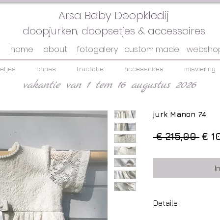
Arsa Baby Doopkledij
doopjurken, doopsetjes & accessoires
home
about
fotogalery
custom made
websho
etjes
capes
tractatie
accessoires
misviering
vakantie van 1 tem 16 augustus 2026
jurk Manon 74
Nor
 € 215,00 
€ 1
prij
I
Details