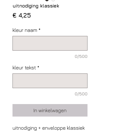
uitnodiging klassiek
Prijs
€ 4,25
kleur naam
*
0/500
kleur tekst
*
0/500
In winkelwagen
uitnodiging + enveloppe klassiek