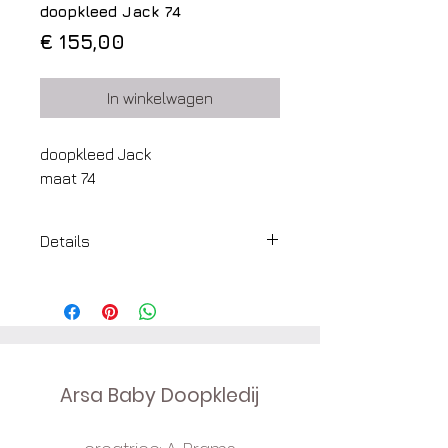
doopkleed Jack 74
Prijs
€ 155,00
In winkelwagen
doopkleed Jack
maat 74
Details
stof: linnen
kleur: creamy
sluiting: achteraan over heel de
lengte met knoopjes
detail: halsversiering met
Arsa Baby Doopkledij
verticale nerfjes en strikje
keuze: lange mouwen