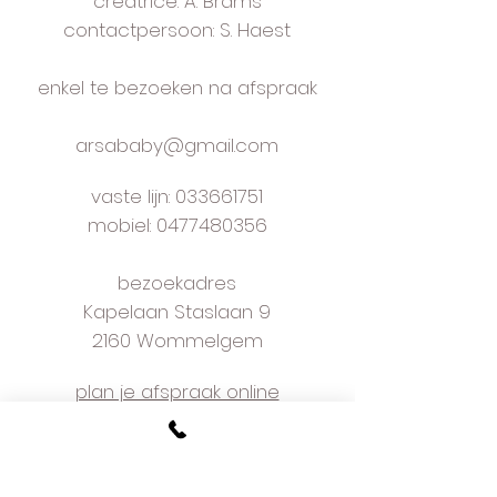
creatrice: A. Brams
maten: 74
verzending in luxe doos
contactpersoon: S. Haest
verzendingskosten: Be € 6 Nl €
10
enkel te bezoeken na afspraak
leveringstermijn: onmiddellijk
handmade in own studio near
arsababy@gmail.com
Antwerp
vaste lijn:
033661751
mobiel: 0477480356
bezoekadres
Kapelaan Staslaan 9
2160 Wommelgem
plan je afspraak online
voorwaarden
w
e love what we do