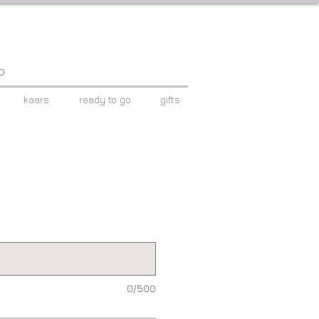
p
kaars
ready to go
gifts
0/500