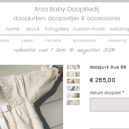
Arsa Baby Doopkledij
doopjurken, doopsetjes & accessoires
home
about
fotogalery
custom made
websho
etjes
capes
tractatie
accessoires
misviering
vakantie van 1 tem 16 augustus 2026
doopjurk Sue 68
Prijs
€ 265,00
datum doopsel
*