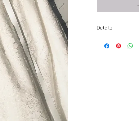
I
Details
stof: gebloemde k
kleur: creamy
sluiting: achteraan
drukknoopjes
detail: dubbele sat
lange mouwen om o
volledig gevoerd
maat: 68
leveringstermijn: on
verzending in luxe
verzendingskosten:
handmade in own s