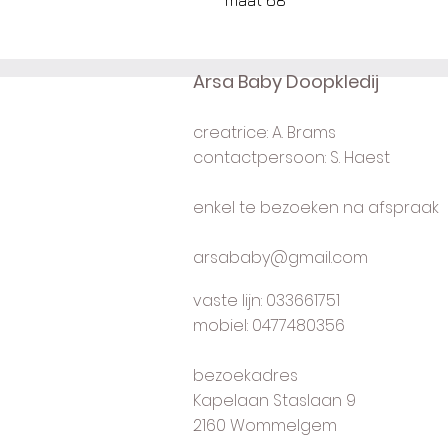
maat 68
Arsa Baby Doopkledij
creatrice: A. Brams
contactpersoon: S. Haest
enkel te bezoeken na afspraak
arsababy@gmail.com
vaste lijn: 033661751
mobiel: 0477480356
bezoekadres
Kapelaan Staslaan 9
2160 Wommelgem