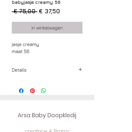
babyjasje creamy 56
Normale
Verkoopprijs
 € 75,00 
€ 37,50
prijs
In winkelwagen
jasje creamy
maat 56
Details
stof: wol en polar
kleur: creamy
sluiting: vooraan 2 satijnen linten
detail: pomponnetjes
maat : 56
Arsa Baby Doopkledij
leveringstermijn: onmiddellijke
verzending
creatrice: A. Brams
verzending in giftbox