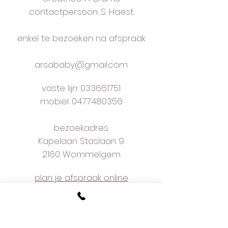
verzendingskosten: Be € 6 Nl €
contactpersoon: S. Haest
10
handmade to order in own studio
enkel te bezoeken na afspraak
near Antwerp
arsababy@gmail.com
vaste lijn:
033661751
mobiel: 0477480356
bezoekadres
Kapelaan Staslaan 9
2160 Wommelgem
plan je afspraak online
voorwaarden
w
e love what we do