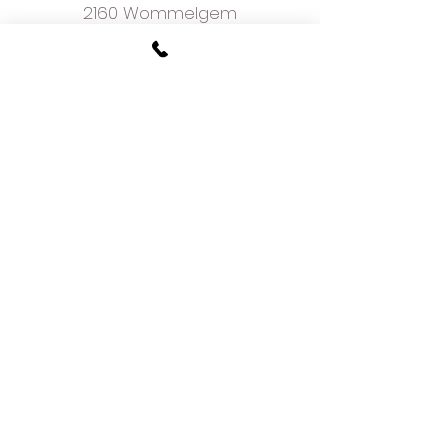
2160 Wommelgem
plan je afspraak online
voorwaarden
w
e love what we do
and we do it well
meer dan 50 jaar ervaring
hoe bestellen
onze fotoreportage
in de media
recensies op facebook