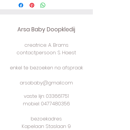
voering: katoen
kleur: creamy
sluiting: vooraan 2 satijnen linten
detail: pomponnetjes
Arsa Baby Doopkledij
leveringstermijn: enkele dagen
verzending: in luxe doos
creatrice: A. Brams
verzendingskosten: Be € 6 Nl €
10
contactpersoon: S. Haest
handmade in own studio near
Antwerp
enkel te bezoeken na afspraak
arsababy@gmail.com
vaste lijn:
033661751
mobiel: 0477480356
bezoekadres
Kapelaan Staslaan 9