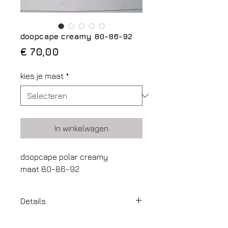
doopcape creamy 80-86-92
Prijs
€ 70,00
kies je maat
*
In winkelwagen
doopcape polar creamy
maat 80-86-92
Details
stof: wol en polar