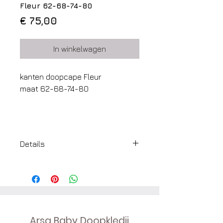
Fleur 62-68-74-80
Prijs
€ 75,00
In winkelwagen
kanten doopcape Fleur
maat 62-68-74-80
Details
stof: kant met kleine bloempjes
voering: zachte katoen
kleur: creamy
sluiting: vooraan 2 satijnen linten
leveringstermijn: 1 week
Arsa Baby Doopkledij