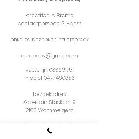
maat: 062-68-74-80
verzending b-post
creatrice: A. Brams
handmade to order in own studio
near Anwerp
contactpersoon: S. Haest
enkel te bezoeken na afspraak
arsababy@gmail.com
vaste lijn:
033661751
mobiel: 0477480356
bezoekadres
Kapelaan Staslaan 9
2160 Wommelgem
plan je afspraak online