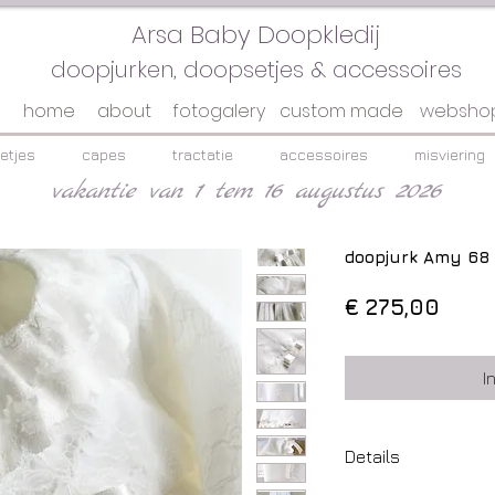
Arsa Baby Doopkledij
doopjurken, doopsetjes & accessoires
home
about
fotogalery
custom made
websho
etjes
capes
tractatie
accessoires
misviering
vakantie van 1 tem 16 augustus 2026
doopjurk Amy 68
Prijs
€ 275,00
I
Details