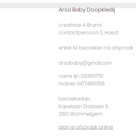
Arsa Baby Doopkledij
creatrice: A. Brams
contactpersoon: S. Haest
enkel te bezoeken na afspraak
arsababy@gmail.com
vaste lijn: 033661751
mobiel: 0477480356
bezoekadres
Kapelaan Staslaan 9
2160 Wommelgem
plan je afspraak online