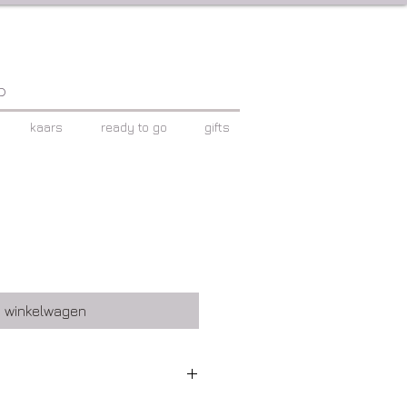
p
kaars
ready to go
gifts
n winkelwagen