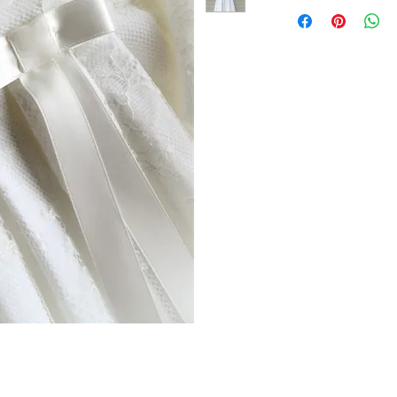
stof: ultra fijne, 
kleur: creamy
sluiting: achteraan
drukknoopjes
detail: satijnen str
lange mouwen om d
keuze: volledig ge
verzekerde verzend
verzendingskosten:
leveringstermijn: on
handmade to order