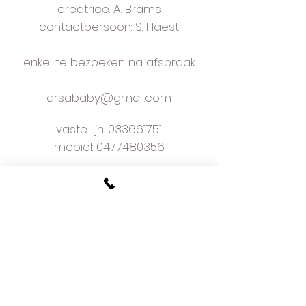
creatrice: A. Brams
contactpersoon: S. Haest
enkel te bezoeken na afspraak
arsababy@gmail.com
vaste lijn:
033661751
mobiel: 0477480356
bezoekadres
Kapelaan Staslaan 9
2160 Wommelgem
plan je afspraak online
voorwaarden