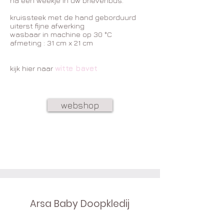
na een weekje in uw brievenbus.
kruissteek met de hand geborduurd
uiterst fijne afwerking
wasbaar in machine op 30 °C
afmeting : 31 cm x 21 cm
kijk hier naar
witte bavet
webshop
Arsa Baby Doopkledij