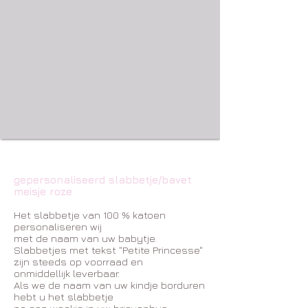
gepersonaliseerd slabbetje/bavet
meisje roze
Het slabbetje van 100 % katoen
personaliseren wij
met de naam van uw babytje.
Slabbetjes met tekst "Petite Princesse"
zijn steeds op voorraad en
onmiddellijk leverbaar.
Als we de naam van uw kindje borduren
hebt u het slabbetje