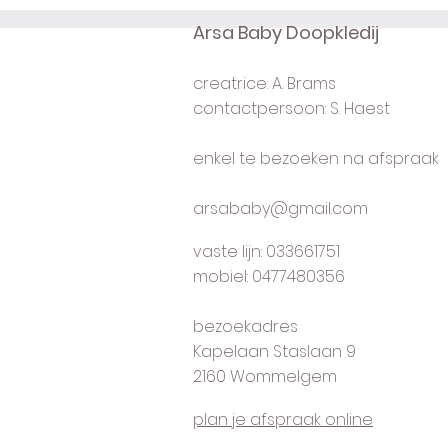
Arsa Baby Doopkledij
creatrice: A. Brams
contactpersoon: S. Haest
enkel te bezoeken na afspraak
arsababy@gmail.com
vaste lijn: 033661751
mobiel: 0477480356
bezoekadres
Kapelaan Staslaan 9
2160 Wommelgem
plan je afspraak online