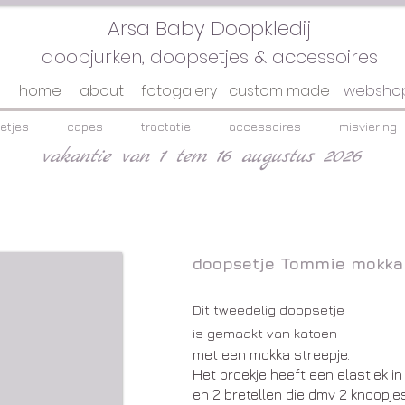
Arsa Baby Doopkledij
doopjurken, doopsetjes & accessoires
home
about
fotogalery
custom made
websho
etjes
capes
tractatie
accessoires
misviering
vakantie van 1 tem 16 augustus 2026
doopsetje Tommie mokka
Dit tweedelig doopsetje
is gemaakt van katoen​
met een mokka streepje.
Het broekje heeft een elastiek in 
en 2 bretellen die dmv 2 knoopje