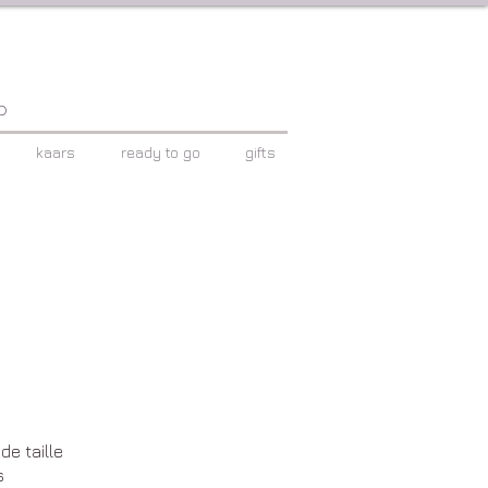
p
kaars
ready to go
gifts
de taille
s