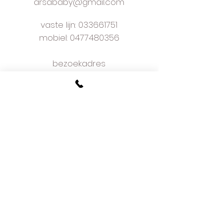
arsababy@gmail.com
vaste lijn:
033661751
mobiel: 0477480356
bezoekadres
Kapelaan Staslaan 9
2160 Wommelgem
plan je afspraak online
voorwaarden
w
e love what we do
and we do it well
meer dan 50 jaar ervaring
hoe bestellen