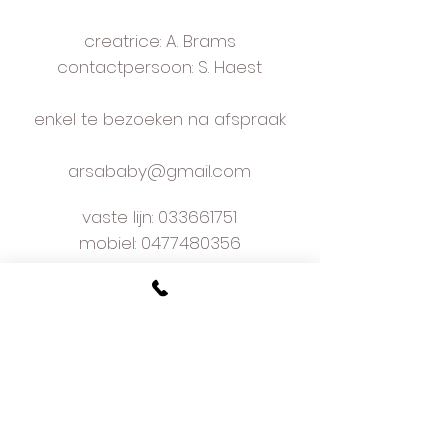
creatrice: A. Brams
contactpersoon: S. Haest
enkel te bezoeken na afspraak
arsababy@gmail.com
vaste lijn:
033661751
mobiel: 0477480356
bezoekadres
Kapelaan Staslaan 9
2160 Wommelgem
plan je afspraak online
voorwaarden