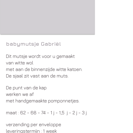
babymutsje Gabriël
Dit mutsje wordt voor u gemaakt
van witte wol
met aan de binnenzijde witte katoen.
De sjaal zit vast aan de muts.
De punt van de kap
werken we af
met handgemaakte pomponnetjes.
maat :
62 - 68 - 74 - 1
j - 1,5 j - 2 j - 3 j
verzending per enveloppe
leveringstermijn : 1 week