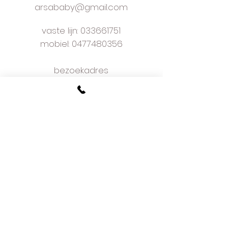
arsababy@gmail.com
vaste lijn:
033661751
mobiel: 0477480356
bezoekadres
Kapelaan Staslaan 9
2160 Wommelgem
plan je afspraak online
voorwaarden
w
e love what we do
and we do it well
meer dan 50 jaar ervaring
hoe bestellen