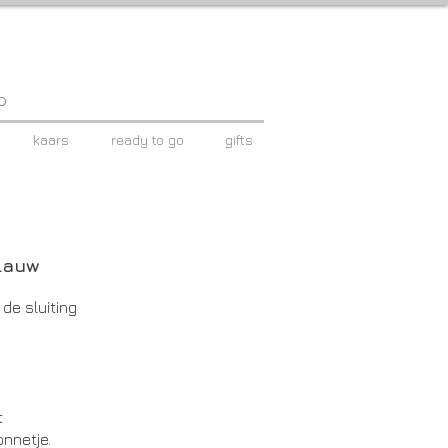
p
kaars
ready to go
gifts
lauw
 de sluiting
t
nnetje.