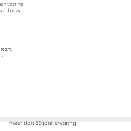
nen voering
lichtblauw.
steem.
rd
meer dan 50 jaar ervaring