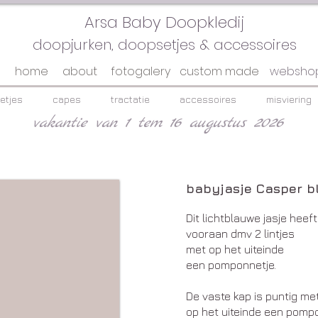
Arsa Baby Doopkledij
doopjurken, doopsetjes & accessoires
home
about
fotogalery
custom made
websho
etjes
capes
tractatie
accessoires
misviering
vakantie van 1 tem 16 augustus 2026
babyjasje Casper b
Dit lichtblauwe jasje heeft
vooraan dmv 2 lintjes
met op het uiteinde
een pomponnetje.
De vaste kap is puntig me
op het uiteinde een pompo