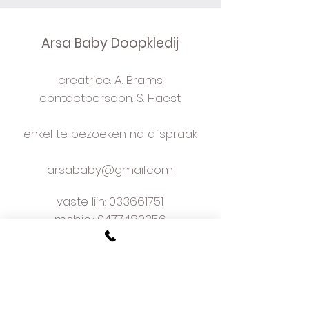
Arsa Baby Doopkledij
creatrice: A. Brams
contactpersoon: S. Haest
enkel te bezoeken na afspraak
arsababy@gmail.com
vaste lijn:
033661751
mobiel: 0477480356
bezoekadres
Kapelaan Staslaan 9
2160 Wommelgem